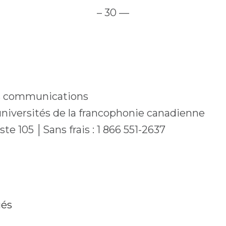
– 30 —
es communications
universités de la francophonie canadienne
te 105 │Sans frais : 1 866 551-2637
ués