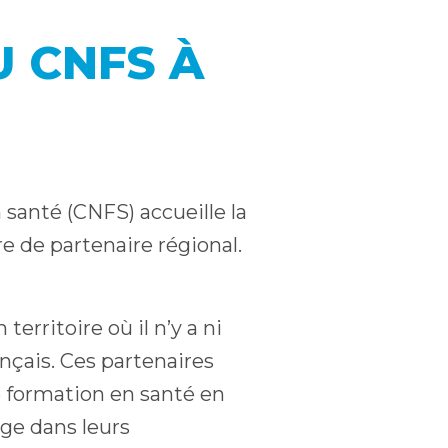
U CNFS À
santé (CNFS) accueille la
e de partenaire régional.
rritoire où il n’y a ni
nçais. Ces partenaires
 formation en santé en
age dans leurs