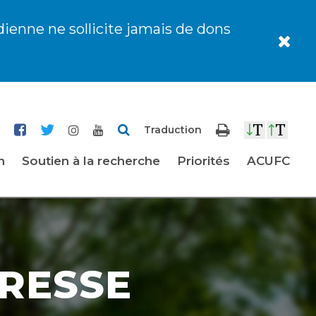
dienne ne sollicite jamais de dons
Traduction
n
Soutien à la recherche
Priorités
ACUFC
RESSE