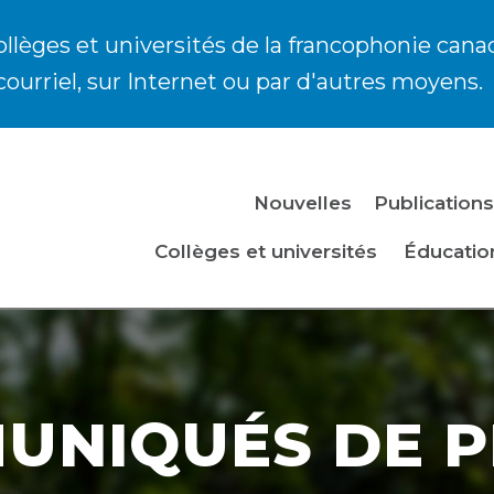
ollèges et universités de la francophonie cana
courriel, sur Internet ou par d'autres moyens.
Nouvelles
Publications
Collèges et universités
Éducatio
UNIQUÉS DE P