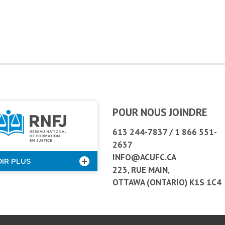
POUR NOUS JOINDRE
613 244-7837
/
1 866 551-
2637
INFO@ACUFC.CA
OIR PLUS
223, RUE MAIN,
OTTAWA (ONTARIO) K1S 1C4