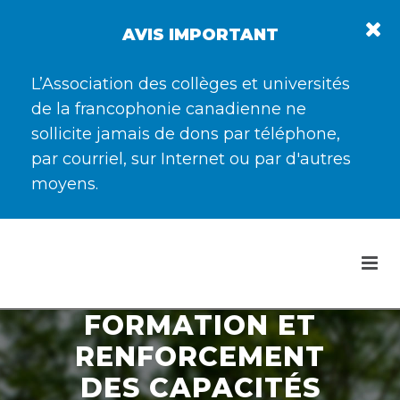
AVIS IMPORTANT
L’Association des collèges et universités
de la francophonie canadienne ne
sollicite jamais de dons par téléphone,
par courriel, sur Internet ou par d'autres
moyens.
FORMATION ET
RENFORCEMENT
DES CAPACITÉS