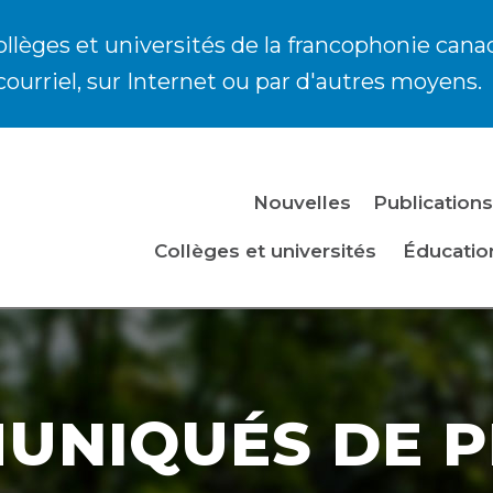
ollèges et universités de la francophonie cana
courriel, sur Internet ou par d'autres moyens.
Nouvelles
Publications
Collèges et universités
Éducatio
UNIQUÉS DE P