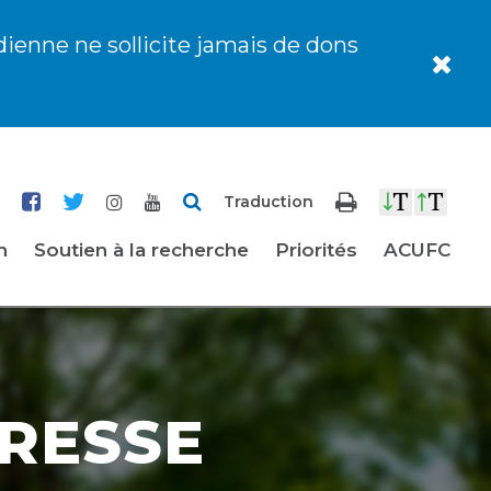
dienne ne sollicite jamais de dons
Traduction
n
Soutien à la recherche
Priorités
ACUFC
RESSE