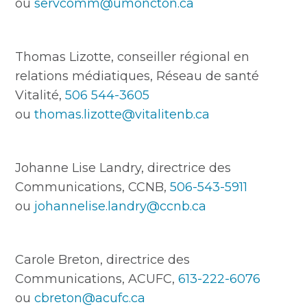
ou
servcomm@umoncton.ca
Thomas Lizotte, conseiller régional en
relations médiatiques, Réseau de santé
Vitalité,
506 544-3605
ou
thomas.lizotte@vitalitenb.ca
Johanne Lise Landry, directrice des
Communications, CCNB,
506-543-5911
ou
johannelise.landry@ccnb.ca
Carole Breton, directrice des
Communications, ACUFC,
613-222-6076
ou
cbreton@acufc.ca