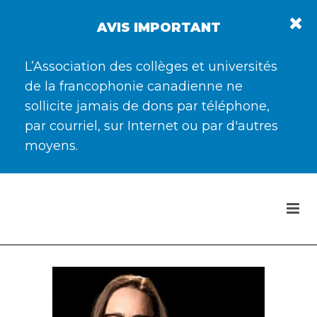
AVIS IMPORTANT
L’Association des collèges et universités
de la francophonie canadienne ne
sollicite jamais de dons par téléphone,
par courriel, sur Internet ou par d'autres
moyens.