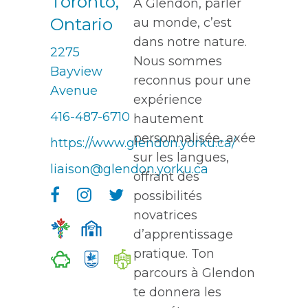
Toronto,
À Glendon, parler
Ontario
au monde, c’est
dans notre nature.
2275
Nous sommes
Bayview
reconnus pour une
Avenue
expérience
416-487-6710
hautement
personnalisée, axée
https://www.glendon.yorku.ca/
sur les langues,
liaison@glendon.yorku.ca
offrant des
possibilités
novatrices
d’apprentissage
pratique. Ton
1
parcours à Glendon
te donnera les