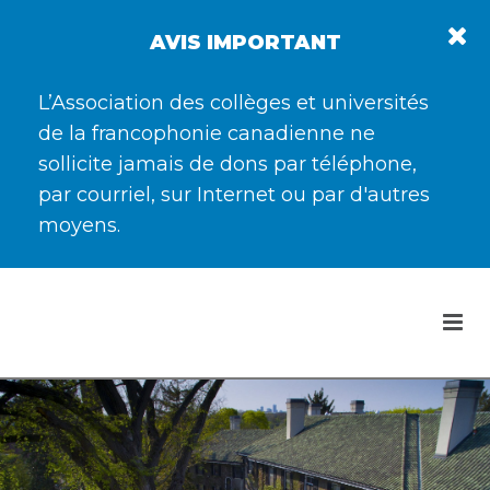
AVIS IMPORTANT
L’Association des collèges et universités
de la francophonie canadienne ne
sollicite jamais de dons par téléphone,
par courriel, sur Internet ou par d'autres
moyens.