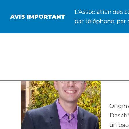
L’Association des c
AVIS IMPORTANT
par téléphone, par 
GU
Univ
Origin
Deschên
un bac