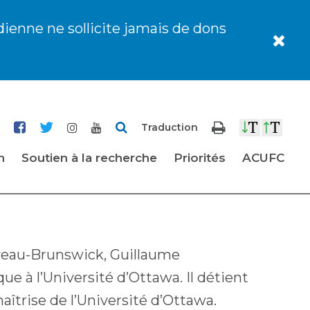
dienne ne sollicite jamais de dons
Traduction
ES-THÉRIAULT
n
Soutien à la recherche
Priorités
ACUFC
eau-Brunswick, Guillaume
e à l’Université d’Ottawa. Il détient
îtrise de l’Université d’Ottawa.