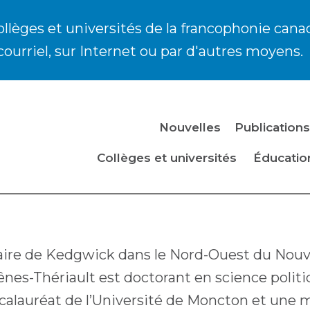
ollèges et universités de la francophonie cana
courriel, sur Internet ou par d'autres moyens.
Nouvelles
Publications
ILLAUME DESCHÊN
Collèges et universités
Éducatio
ersité d’Ottawa
aire de
Kedgwick
dans le Nord-Ouest du Nouv
es-Thériault est doctorant en science politiqu
calauréat de l’Université de Moncton et une ma