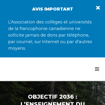
AVIS IMPORTANT
L’Association des collèges et universités
de la francophonie canadienne ne
sollicite jamais de dons par téléphone,
par courriel, sur Internet ou par d'autres
moyens.
OBJECTIF 2036 :
L’ENSEIGNEMENT DU